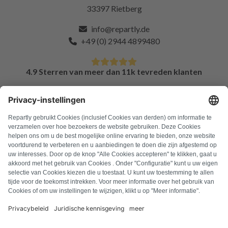
33397 Rietberg
info@repartly.de
+49 (0) 2944 4899480
4.9 Sterren van meer dan 11k tevreden klanten
FAQ
Alle foutcodes
Over ons
Druk op
Colofon
Privacyverklaring
Algemene voorwaarden
Herroepingsbeleid