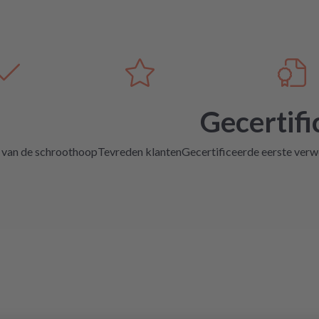
Gecertifi
 van de schroothoop
Tevreden klanten
Gecertificeerde eerste verwe