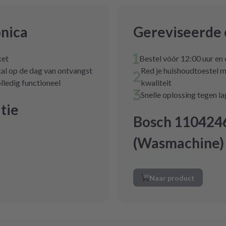
onica
Gereviseerde 
ket
Bestel vóór 12:00 uur en
tal op de dag van ontvangst
Red je huishoudtoestel m
lledig functioneel
kwaliteit
Snelle oplossing tegen l
tie
Bosch 110424
(Wasmachine)
Naar product