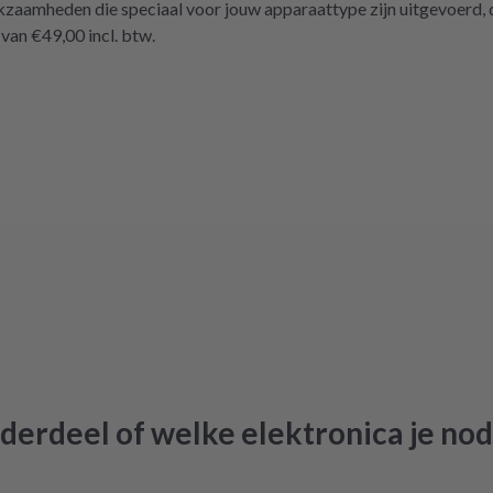
aamheden die speciaal voor jouw apparaattype zijn uitgevoerd, da
ckgreifen müssen. Aber gut zu wissen,
an €49,00 incl. btw.
ese Möglichkeit gibt! Werden wir
finitiv weiter empfehlen.
derdeel of welke elektronica je nod