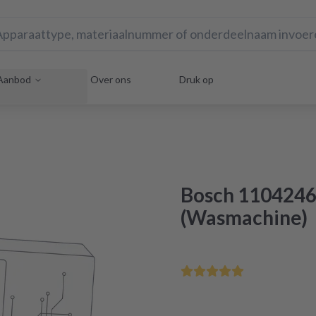
Aanbod
Over ons
Druk op
Bosch 1104246
(Wasmachine)
Voor 12:00 uur besteld - m
Gecertificeerde revisie in 