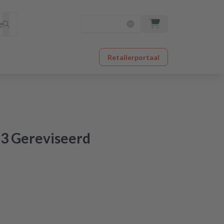
Retailerportaal
3 Gereviseerd
orgen in huis
originele kwaliteit