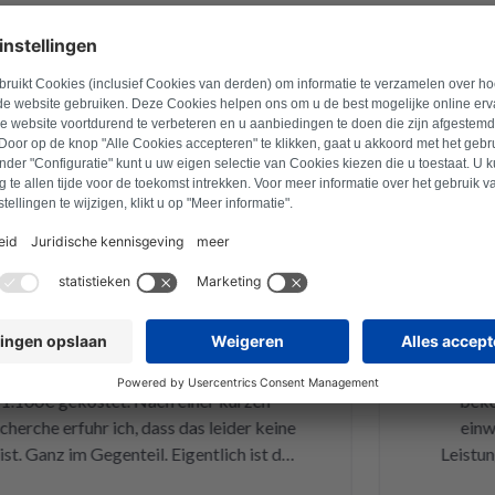
vreden klanten
21 april 2026
Bart -B
ig gut und super schnell! Sehr
Ganz am A
rt! Unser Mieletrockner hat mitten
Dienstag
 den Geist aufgegeben. Hat vor 4
Samstag
100€ gekostet. Nach einer kurzen
bekomme
rche erfuhr ich, dass das leider keine
einwandf
. Ganz im Gegenteil. Eigentlich ist das
Leistung u
Eine kleine Sicherung für ca. 1 € war
und