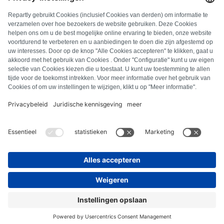
FAQ
Alle foutcodes
Over ons
Druk op
Colofon
Privacyverklaring
Algemene voorwaarden
Herroepingsbeleid
Cookiebeleid
Veiligheidsrichtlijnen
Contract herroepen
© Repartly
2026