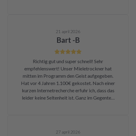
21 april 2026
Bart -B
Richtig gut und super schnell! Sehr
empfehlenswert! Unser Mieletrockner hat
mitten im Programm den Geist aufgegeben.
Hat vor 4 Jahren 1.100€ gekostet. Nach einer
kurzen Internetrecherche erfuhr ich, dass das
leider keine Seltenheit ist. Ganz im Gegenteil.
Eigentlich ist das ein Skandal. Eine kleine
Sicherung für ca. 1 € war durch. Alleine hätte
ich mich da niemals ran getraut. Zum Glück
bin ich auf die Seite von repartly gestoßen.
27 april 2026
Modell und Fehler eingegeben und dann hatte