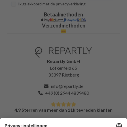
Ik ga akkoord met de
privacyverklaring
Betaalmethoden
Verzendmethoden
Repartly GmbH
Löfkenfeld 65
33397 Rietberg
info@repartly.de
+49 (0) 2944 4899480
4.9 Sterren van meer dan 11k tevreden klanten