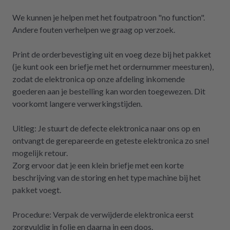
zurückgreifen müssen. Aber gut zu wissen,
dass es diese Möglichkeit gibt! Werden wir
We kunnen je helpen met het foutpatroon "no function".
definitiv weiter empfehlen.
Andere fouten verhelpen we graag op verzoek.
Print de orderbevestiging uit en voeg deze bij het pakket
(je kunt ook een briefje met het ordernummer meesturen),
zodat de elektronica op onze afdeling inkomende
goederen aan je bestelling kan worden toegewezen. Dit
voorkomt langere verwerkingstijden.
Uitleg: Je stuurt de defecte elektronica naar ons op en
ontvangt de gerepareerde en geteste elektronica zo snel
mogelijk retour.
Zorg ervoor dat je een klein briefje met een korte
beschrijving van de storing en het type machine bij het
pakket voegt.
Procedure: Verpak de verwijderde elektronica eerst
zorgvuldig in folie en daarna in een doos.