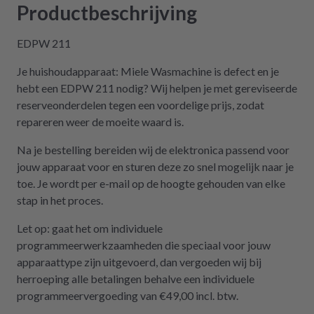
Träumchen. Danke, danke, danke. Wilk gar
Productbeschrijving
nicht erst wissen, was der Mieltechniker
gekostet hätte. Ich hoffe, wir werden in
EDPW 211
Zukunft nicht wieder auf repartly
Je huishoudapparaat: Miele Wasmachine is defect en je
zurückgreifen müssen. Aber gut zu wissen,
hebt een EDPW 211 nodig? Wij helpen je met gereviseerde
dass es diese Möglichkeit gibt! Werden wir
reserveonderdelen tegen een voordelige prijs, zodat
definitiv weiter empfehlen.
repareren weer de moeite waard is.
Na je bestelling bereiden wij de elektronica passend voor
jouw apparaat voor en sturen deze zo snel mogelijk naar je
toe. Je wordt per e-mail op de hoogte gehouden van elke
stap in het proces.
Let op: gaat het om individuele
programmeerwerkzaamheden die speciaal voor jouw
apparaattype zijn uitgevoerd, dan vergoeden wij bij
herroeping alle betalingen behalve een individuele
programmeervergoeding van €49,00 incl. btw.