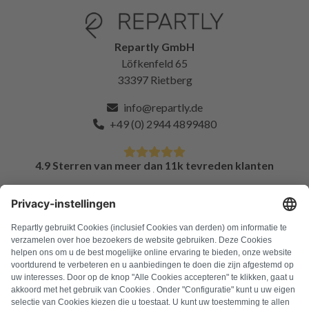
Repartly GmbH
Löfkenfeld 65
33397 Rietberg
info@repartly.de
+49 (0) 2944 4899480
4.9 Sterren van meer dan 11k tevreden klanten
FAQ
Alle foutcodes
Over ons
Druk op