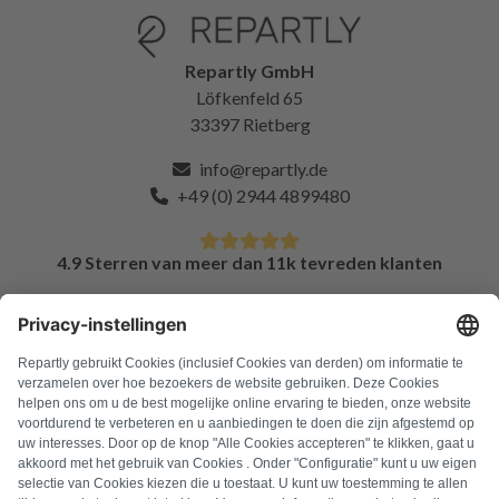
Repartly GmbH
Löfkenfeld 65
33397 Rietberg
info@repartly.de
+49 (0) 2944 4899480
4.9 Sterren van meer dan 11k tevreden klanten
FAQ
Alle foutcodes
Over ons
Druk op