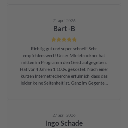
21 april 2026
Bart -B
Richtig gut und super schnell! Sehr
empfehlenswert! Unser Mieletrockner hat
mitten im Programm den Geist aufgegeben.
Hat vor 4 Jahren 1.100€ gekostet. Nach einer
kurzen Internetrecherche erfuhr ich, dass das
leider keine Seltenheit ist. Ganz im Gegenteil.
Eigentlich ist das ein Skandal. Eine kleine
Sicherung für ca. 1 € war durch. Alleine hätte
ich mich da niemals ran getraut. Zum Glück
bin ich auf die Seite von repartly gestoßen.
27 april 2026
Modell und Fehler eingegeben und dann hatte
Ingo Schade
ich die Wahl, eine refurbished Platine für