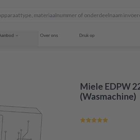
Aanbod
Over ons
Druk op
Miele EDPW 22
(Wasmachine)
Voor 12:00 uur besteld - m
Gecertificeerde revisie in 