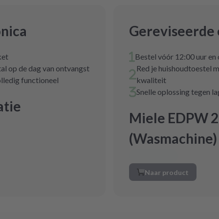
onica
Gereviseerde 
ket
Bestel vóór 12:00 uur en
tal op de dag van ontvangst
Red je huishoudtoestel m
lledig functioneel
kwaliteit
Snelle oplossing tegen l
tie
Miele EDPW 2
(Wasmachine)
Naar product