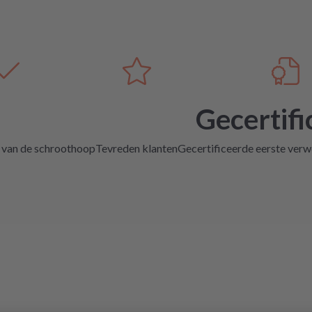
Gecertifi
 van de schroothoop
Tevreden klanten
Gecertificeerde eerste verwe