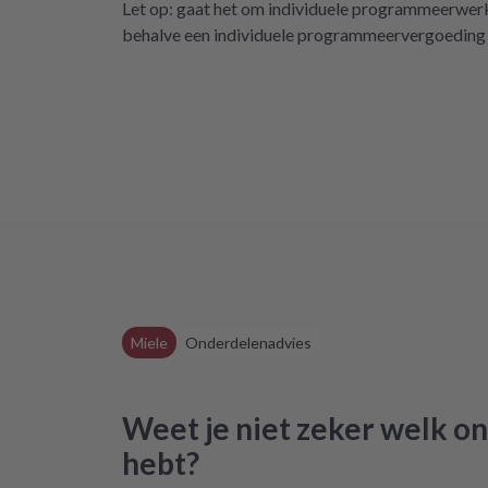
Let op: gaat het om individuele programmeerwerkz
repartly zurückgrei
behalve een individuele programmeervergoeding v
dass es diese M
definit
Miele
Onderdelenadvies
Weet je niet zeker welk on
hebt?