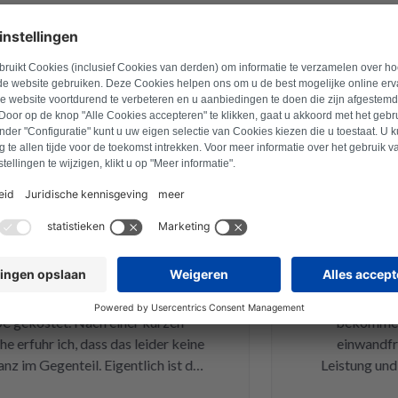
vreden klanten
21 april 2026
Bart -B
 und super schnell! Sehr
Ganz am Anfang 
nser Mieletrockner hat mitten
Dienstag habe 
Geist aufgegeben. Hat vor 4
Samstag hab 
gekostet. Nach einer kurzen
bekommen und
rfuhr ich, dass das leider keine
einwandfrei! 
 im Gegenteil. Eigentlich ist das
Leistung und Qua
kleine Sicherung für ca. 1 € war
und kann 