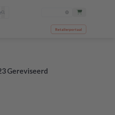
Retailerportaal
3 Gereviseerd
orgen in huis
originele kwaliteit