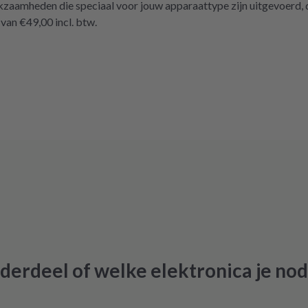
aamheden die speciaal voor jouw apparaattype zijn uitgevoerd, da
fen müssen. Aber gut zu wissen,
an €49,00 incl. btw.
öglichkeit gibt! Werden wir
iv weiter empfehlen.
derdeel of welke elektronica je nod