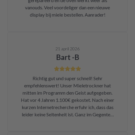
gerepareerd en de oven werkt weer als
vanouds. Veel voordeliger dan een nieuwe
display bij miele bestellen. Aanrader!
21 april 2026
Bart -B
Richtig gut und super schnell! Sehr
empfehlenswert! Unser Mieletrockner hat
mitten im Programm den Geist aufgegeben.
Hat vor 4 Jahren 1.100€ gekostet. Nach einer
kurzen Internetrecherche erfuhr ich, dass das
leider keine Seltenheit ist. Ganz im Gegenteil.
Eigentlich ist das ein Skandal. Eine kleine
Sicherung für ca. 1 € war durch. Alleine hätte