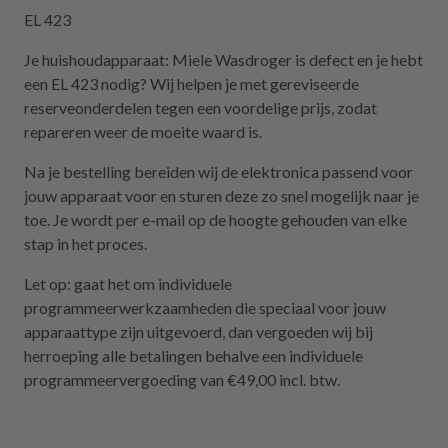
gekostet hätte. Ich hoffe, wir werden in
EL 423
Zukunft nicht wieder auf repartly
Je huishoudapparaat: Miele Wasdroger is defect en je hebt
zurückgreifen müssen. Aber gut zu wissen,
een EL 423 nodig? Wij helpen je met gereviseerde
dass es diese Möglichkeit gibt! Werden wir
reserveonderdelen tegen een voordelige prijs, zodat
definitiv weiter empfehlen.
repareren weer de moeite waard is.
Na je bestelling bereiden wij de elektronica passend voor
jouw apparaat voor en sturen deze zo snel mogelijk naar je
toe. Je wordt per e-mail op de hoogte gehouden van elke
stap in het proces.
Let op: gaat het om individuele
programmeerwerkzaamheden die speciaal voor jouw
apparaattype zijn uitgevoerd, dan vergoeden wij bij
herroeping alle betalingen behalve een individuele
programmeervergoeding van €49,00 incl. btw.