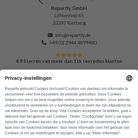
Repartly GmbH
Löfkenfeld 65
33397 Rietberg
info@repartly.de
+49 (0) 2944 4899480
4.9 Sterren van meer dan 11k tevreden klanten
FAQ
Alle foutcodes
Over ons
Druk op
Colofon