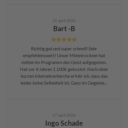
21 april 2026
Bart -B
Richtig gut und super schnell! Sehr
empfehlenswert! Unser Mieletrockner hat
mitten im Programm den Geist aufgegeben.
Hat vor 4 Jahren 1.100€ gekostet. Nach einer
kurzen Internetrecherche erfuhr ich, dass das
leider keine Seltenheit ist. Ganz im Gegenteil.
Eigentlich ist das ein Skandal. Eine kleine
Sicherung für ca. 1 € war durch. Alleine hätte
ich mich da niemals ran getraut. Zum Glück
bin ich auf die Seite von repartly gestoßen.
27 april 2026
Modell und Fehler eingegeben und dann hatte
Ingo Schade
ich die Wahl, eine refurbished Platine für