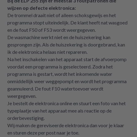
Bij de ELP 255 zijn er meestal 3 foutpatronen die
definitiv weiter empfehlen.
wijzen op defecte elektronica:
De trommel draait niet of alleen schoksgewijs en het
programma stopt uiteindelijk. De klant heeft nat wasgoed
en de fout F50 of F53 wordt weergegeven.
De wasmachine werkt niet en de huiszekering kan
gesprongen zijn. Als de huiszekering is doorgebrand, kan
ik de elektronica helaas niet repareren.
Na het inschakelen van het apparaat start de afvoerpomp
voordat een programma is geselecteerd. Zodra het
programma is gestart, wordt het inkomende water
onmiddellijk weer weggepompt en wordt het programma
geannuleerd. De fout F10 watertoevoer wordt
weergegeven.
Je bestelt de elektronica online en stuurt een foto van het
typeplaatje van het apparaat mee als reactie op de
orderbevestiging.
Wij maken de gereviseerde elektronica dan voor je klaar
en sturen deze per post naar je toe.