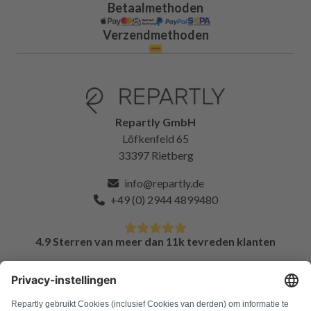
Betaalmethoden
Verzendmethoden
Repartly GmbH
Löfkenfeld 65
33397 Rietberg
info@repartly.de
+49 (0) 2944 4899480
4.9 Sterren van meer dan 11k tevreden klanten