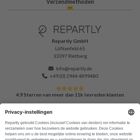
Verzendmethoden
Repartly GmbH
Löfkenfeld 65
33397 Rietberg
info@repartly.de
+49 (0) 2944 4899480
4.9 Sterren van meer dan 11k tevreden klanten
FAQ