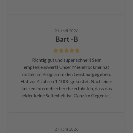
21 april 2026
Bart -B
Richtig gut und super schnell! Sehr
empfehlenswert! Unser Mieletrockner hat
mitten im Programm den Geist aufgegeben.
Hat vor 4 Jahren 1.100€ gekostet. Nach einer
kurzen Internetrecherche erfuhr ich, dass das
leider keine Seltenheit ist. Ganz im Gegenteil.
Eigentlich ist das ein Skandal. Eine kleine
Sicherung für ca. 1 € war durch. Alleine hätte
ich mich da niemals ran getraut. Zum Glück
bin ich auf die Seite von repartly gestoßen.
27 april 2026
Modell und Fehler eingegeben und dann hatte