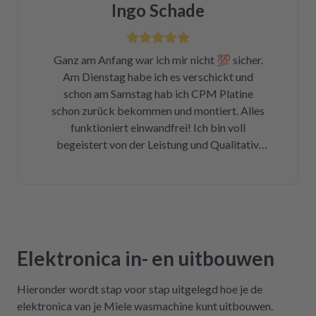
Ingo Schade
ich die Wahl, eine refurbished Platine für
139€ zu kaufen oder meine kaputte Platine
einzusenden und für 99€ reparieren zu lassen.
Ganz am Anfang war ich mir nicht 💯 sicher.
Der Ausbau war kein Hexenwerk. Ein paar
Am Dienstag habe ich es verschickt und
Fotos für den Wiedereinbau gemacht. Eine
schon am Samstag hab ich CPM Platine
halbe Stunde, nachdem mein Paket
schon zurück bekommen und montiert. Alles
angekommen war, bekam ich eine Rechnung
funktioniert einwandfrei! Ich bin voll
der Reparatur und das Teil war wieder auf
begeistert von der Leistung und Qualitativ.
dem Rückweg zu mir!!! Unglaublich. Leider
Ich danke Ihnen vielmals und kann ich nur
war DHL nicht in der Lage, das Päckchen vor
weiter empfehlen !
dem Wochenende zuzustellen. Aber egal.
Reparierte Platine wieder eingebaut, Daumen
gedrückt, Trockner an Strom angeschlossen
und angemacht. Und tada! Er läuft wieder! Ein
Träumchen. Danke, danke, danke. Wilk gar
Elektronica in- en uitbouwen
nicht erst wissen, was der Mieltechniker
gekostet hätte. Ich hoffe, wir werden in
Hieronder wordt stap voor stap uitgelegd hoe je de
Zukunft nicht wieder auf repartly
elektronica van je Miele wasmachine kunt uitbouwen.