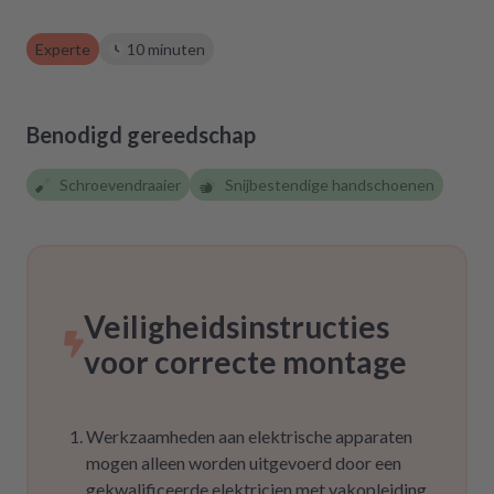
zurückgreifen müssen. Aber gut zu wissen,
dass es diese Möglichkeit gibt! Werden wir
Experte
10 minuten
definitiv weiter empfehlen.
Benodigd gereedschap
Schroevendraaier
Snijbestendige handschoenen
Veiligheidsinstructies
voor correcte montage
Werkzaamheden aan elektrische apparaten
mogen alleen worden uitgevoerd door een
gekwalificeerde elektricien met vakopleiding,