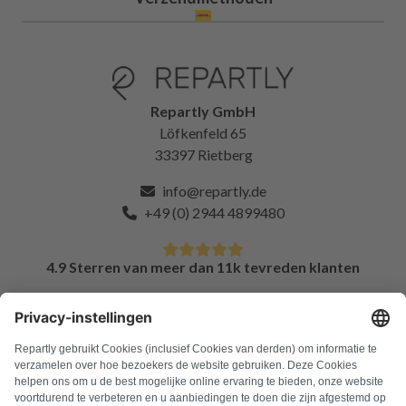
Repartly GmbH
Löfkenfeld 65
33397 Rietberg
info@repartly.de
+49 (0) 2944 4899480
4.9 Sterren van meer dan 11k tevreden klanten
FAQ