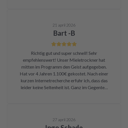
21 april 2026
Bart -B
Richtig gut und super schnell! Sehr
empfehlenswert! Unser Mieletrockner hat
mitten im Programm den Geist aufgegeben.
Hat vor 4 Jahren 1.100€ gekostet. Nach einer
kurzen Internetrecherche erfuhr ich, dass das
leider keine Seltenheit ist. Ganz im Gegenteil.
Eigentlich ist das ein Skandal. Eine kleine
Sicherung für ca. 1 € war durch. Alleine hätte
ich mich da niemals ran getraut. Zum Glück
bin ich auf die Seite von repartly gestoßen.
27 april 2026
Modell und Fehler eingegeben und dann hatte
Ingo Schade