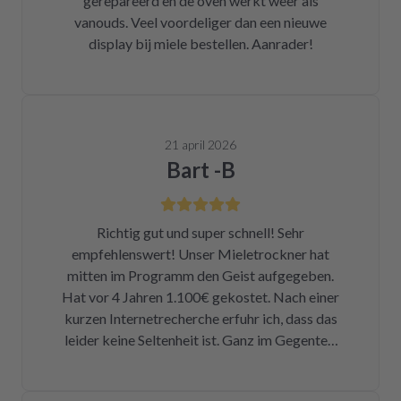
gerepareerd en de oven werkt weer als
vanouds. Veel voordeliger dan een nieuwe
display bij miele bestellen. Aanrader!
21 april 2026
Bart -B
Richtig gut und super schnell! Sehr
empfehlenswert! Unser Mieletrockner hat
mitten im Programm den Geist aufgegeben.
Hat vor 4 Jahren 1.100€ gekostet. Nach einer
kurzen Internetrecherche erfuhr ich, dass das
leider keine Seltenheit ist. Ganz im Gegenteil.
Eigentlich ist das ein Skandal. Eine kleine
Sicherung für ca. 1 € war durch. Alleine hätte