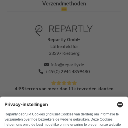
Verzendmethoden
Repartly GmbH
Löfkenfeld 65
33397 Rietberg
info@repartly.de
+49 (0) 2944 4899480
4.9 Sterren van meer dan 11k tevreden klanten
FAQ