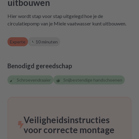
uitbouwen
gekostet hätte. Ich hoffe, wir werden in
Zukunft nicht wieder auf repartly
Hier wordt stap voor stap uitgelegd hoe je de
zurückgreifen müssen. Aber gut zu wissen,
circulatiepomp van je Miele vaatwasser kunt uitbouwen.
dass es diese Möglichkeit gibt! Werden wir
definitiv weiter empfehlen.
Experte
10 minuten
Benodigd gereedschap
Schroevendraaier
Snijbestendige handschoenen
Veiligheidsinstructies
voor correcte montage