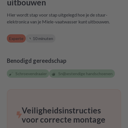
uitbouwen
gekostet hätte. Ich hoffe, wir werden in
Zukunft nicht wieder auf repartly
Hier wordt stap voor stap uitgelegd hoe je de stuur-
zurückgreifen müssen. Aber gut zu wissen,
elektronica van je Miele-vaatwasser kunt uitbouwen.
dass es diese Möglichkeit gibt! Werden wir
definitiv weiter empfehlen.
Experte
10 minuten
Benodigd gereedschap
Schroevendraaier
Snijbestendige handschoenen
Veiligheidsinstructies
voor correcte montage