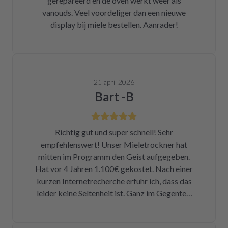
gerepareerd en de oven werkt weer als
vanouds. Veel voordeliger dan een nieuwe
display bij miele bestellen. Aanrader!
21 april 2026
Bart -B
Richtig gut und super schnell! Sehr
empfehlenswert! Unser Mieletrockner hat
mitten im Programm den Geist aufgegeben.
Hat vor 4 Jahren 1.100€ gekostet. Nach einer
kurzen Internetrecherche erfuhr ich, dass das
leider keine Seltenheit ist. Ganz im Gegenteil.
Eigentlich ist das ein Skandal. Eine kleine
Sicherung für ca. 1 € war durch. Alleine hätte