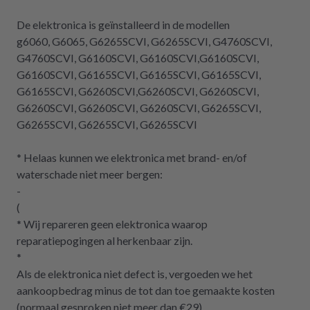
De elektronica is geïnstalleerd in de modellen
g6060, G6065, G6265SCVI, G6265SCVI, G4760SCVI,
G4760SCVI, G6160SCVI, G6160SCVI,G6160SCVI,
G6160SCVI, G6165SCVI, G6165SCVI, G6165SCVI,
G6165SCVI, G6260SCVI,G6260SCVI, G6260SCVI,
G6260SCVI, G6260SCVI, G6260SCVI, G6265SCVI,
G6265SCVI, G6265SCVI, G6265SCVI
* Helaas kunnen we elektronica met brand- en/of
waterschade niet meer bergen:
-
(
* Wij repareren geen elektronica waarop
reparatiepogingen al herkenbaar zijn.
*
Als de elektronica niet defect is, vergoeden we het
aankoopbedrag minus de tot dan toe gemaakte kosten
(normaal gesproken niet meer dan €29).