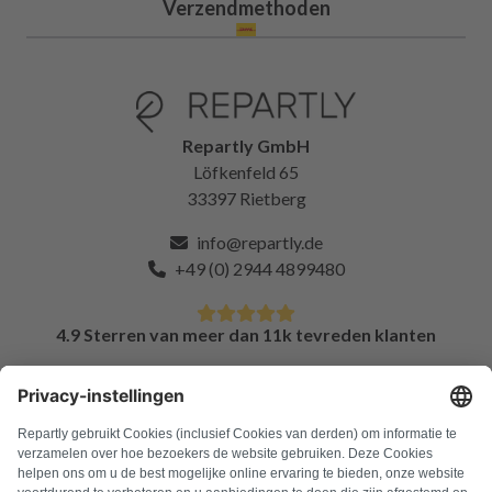
Verzendmethoden
Repartly GmbH
Löfkenfeld 65
33397 Rietberg
info@repartly.de
+49 (0) 2944 4899480
4.9 Sterren van meer dan 11k tevreden klanten
FAQ