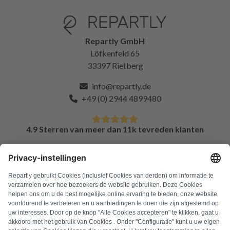
Repartly GmbH
Löfkenfeld 65
33397 Rietberg
info@repartly.de
+49 (0) 2944 4899480
4.9 Sterren van meer dan 11k tevreden klanten
FAQ
Alle foutcodes
Over ons