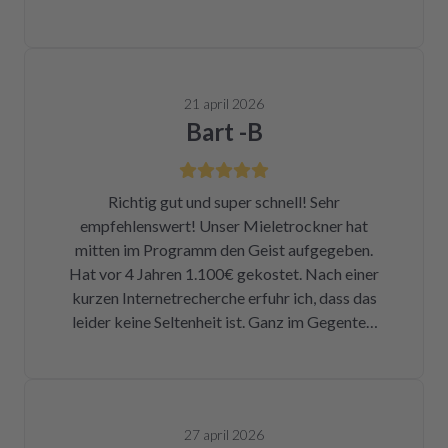
21 april 2026
Bart -B
Richtig gut und super schnell! Sehr
empfehlenswert! Unser Mieletrockner hat
mitten im Programm den Geist aufgegeben.
Hat vor 4 Jahren 1.100€ gekostet. Nach einer
kurzen Internetrecherche erfuhr ich, dass das
leider keine Seltenheit ist. Ganz im Gegenteil.
Eigentlich ist das ein Skandal. Eine kleine
Sicherung für ca. 1 € war durch. Alleine hätte
ich mich da niemals ran getraut. Zum Glück
bin ich auf die Seite von repartly gestoßen.
27 april 2026
Modell und Fehler eingegeben und dann hatte