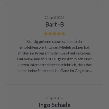
21 april 2026
Bart -B
Richtig gut und super schnell! Sehr
empfehlenswert! Unser Mieletrockner hat
mitten im Programm den Geist aufgegeben.
Hat vor 4 Jahren 1.100€ gekostet. Nach einer
kurzen Internetrecherche erfuhr ich, dass das
leider keine Seltenheit ist. Ganz im Gegenteil.
Eigentlich ist das ein Skandal. Eine kleine
Sicherung für ca. 1 € war durch. Alleine hätte
ich mich da niemals ran getraut. Zum Glück
bin ich auf die Seite von repartly gestoßen.
27 april 2026
Modell und Fehler eingegeben und dann hatte
Ingo Schade
ich die Wahl, eine refurbished Platine für