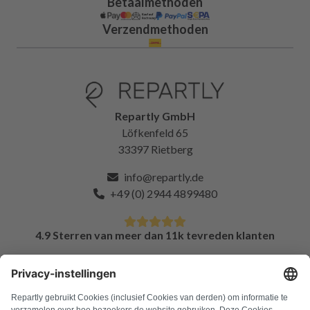
Betaalmethoden
Verzendmethoden
Repartly GmbH
Löfkenfeld 65
33397 Rietberg
info@repartly.de
+49 (0) 2944 4899480
4.9 Sterren van meer dan 11k tevreden klanten