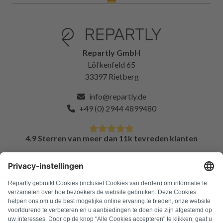
Repartly GmbH
Löfkenfeld 65
33397 Rietberg
info@repartly.de
+49 (0) 2944 4899480
4.9 Sterren van meer dan 11k tevreden klanten
FAQ
Alle foutcodes