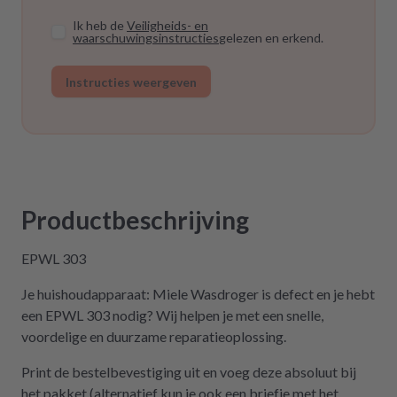
Ik heb de
Veiligheids- en
waarschuwingsinstructies
gelezen en erkend.
Instructies weergeven
Productbeschrijving
EPWL 303
Je huishoudapparaat: Miele Wasdroger is defect en je hebt
een EPWL 303 nodig? Wij helpen je met een snelle,
voordelige en duurzame reparatieoplossing.
Print de bestelbevestiging uit en voeg deze absoluut bij
het pakket (alternatief kun je ook een briefje met het