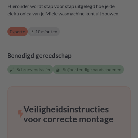
gekostet hätte. Ich hoffe, wir werden in
Hieronder wordt stap voor stap uitgelegd hoe je de
Zukunft nicht wieder auf repartly
elektronica van je Miele wasmachine kunt uitbouwen.
zurückgreifen müssen. Aber gut zu wissen,
dass es diese Möglichkeit gibt! Werden wir
Experte
10 minuten
definitiv weiter empfehlen.
Benodigd gereedschap
Schroevendraaier
Snijbestendige handschoenen
Veiligheidsinstructies
voor correcte montage