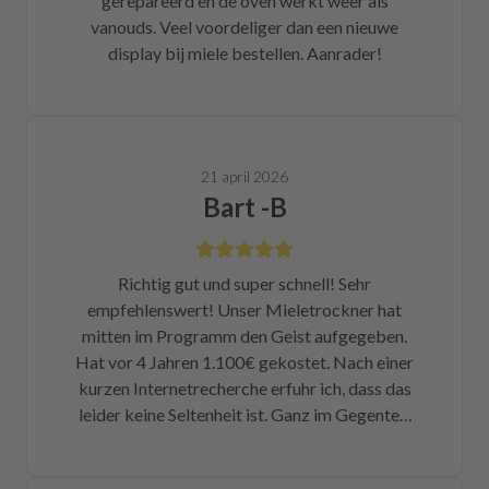
gerepareerd en de oven werkt weer als
vanouds. Veel voordeliger dan een nieuwe
display bij miele bestellen. Aanrader!
21 april 2026
Bart -B
Richtig gut und super schnell! Sehr
empfehlenswert! Unser Mieletrockner hat
mitten im Programm den Geist aufgegeben.
Hat vor 4 Jahren 1.100€ gekostet. Nach einer
kurzen Internetrecherche erfuhr ich, dass das
leider keine Seltenheit ist. Ganz im Gegenteil.
Eigentlich ist das ein Skandal. Eine kleine
Sicherung für ca. 1 € war durch. Alleine hätte