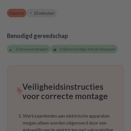
zurückgreifen müssen. Aber gut zu wissen,
dass es diese Möglichkeit gibt! Werden wir
Experte
10 minuten
definitiv weiter empfehlen.
Benodigd gereedschap
Schroevendraaier
Snijbestendige handschoenen
Veiligheidsinstructies
voor correcte montage
Werkzaamheden aan elektrische apparaten
mogen alleen worden uitgevoerd door een
gekwalificeerde elektricien met vakopleiding,