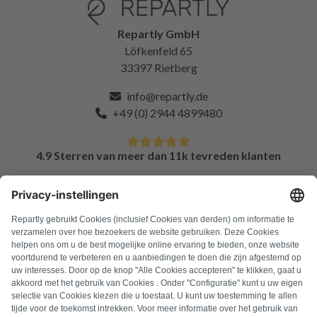
Repartly GmbH
Löfkenfeld 65
33397 Rietberg
info@repartly.de
+49 (0) 2944 4899480
4.9 Sterren van meer dan 11k tevreden klanten
FAQ
Alle foutcodes
Over ons
Druk op