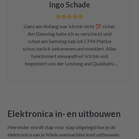
Ingo Schade
ich die Wahl, eine refurbished Platine für
139€ zu kaufen oder meine kaputte Platine
einzusenden und für 99€ reparieren zu lassen.
Ganz am Anfang war ich mir nicht 💯 sicher.
Der Ausbau war kein Hexenwerk. Ein paar
Am Dienstag habe ich es verschickt und
Fotos für den Wiedereinbau gemacht. Eine
schon am Samstag hab ich CPM Platine
halbe Stunde, nachdem mein Paket
schon zurück bekommen und montiert. Alles
angekommen war, bekam ich eine Rechnung
funktioniert einwandfrei! Ich bin voll
der Reparatur und das Teil war wieder auf
begeistert von der Leistung und Qualitativ.
dem Rückweg zu mir!!! Unglaublich. Leider
Ich danke Ihnen vielmals und kann ich nur
war DHL nicht in der Lage, das Päckchen vor
weiter empfehlen !
dem Wochenende zuzustellen. Aber egal.
Reparierte Platine wieder eingebaut, Daumen
gedrückt, Trockner an Strom angeschlossen
und angemacht. Und tada! Er läuft wieder! Ein
Träumchen. Danke, danke, danke. Wilk gar
Elektronica in- en uitbouwen
nicht erst wissen, was der Mieltechniker
gekostet hätte. Ich hoffe, wir werden in
Hieronder wordt stap voor stap uitgelegd hoe je de
Zukunft nicht wieder auf repartly
elektronica van je Miele wasmachine kunt uitbouwen.