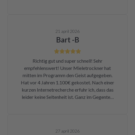
21 april 2026
Bart -B
Richtig gut und super schnell! Sehr
empfehlenswert! Unser Mieletrockner hat
mitten im Programm den Geist aufgegeben.
Hat vor 4 Jahren 1.100€ gekostet. Nach einer
kurzen Internetrecherche erfuhr ich, dass das
leider keine Seltenheit ist. Ganz im Gegenteil.
Eigentlich ist das ein Skandal. Eine kleine
Sicherung für ca. 1 € war durch. Alleine hätte
ich mich da niemals ran getraut. Zum Glück
bin ich auf die Seite von repartly gestoßen.
27 april 2026
Modell und Fehler eingegeben und dann hatte