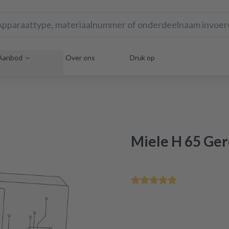
Aanbod
Over ons
Druk op
Miele H 65 Ge
Voor 12:00 uur besteld - m
Gecertificeerde revisie in 