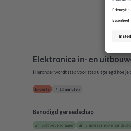
gestoßen. Mod
hatte ich die
139€ zu ka
einzusenden un
Ausbau war kei
Wiedereinb
nachdem mein
eine Rechnu
Elektronica in- en uitbou
wieder auf d
Leider war DHL
Hieronder wordt stap voor stap uitgelegd hoe je 
dem Woche
Reparierte 
gedrückt, Tr
Experte
10 minuten
angemacht.
Träumchen. Da
erst wissen, w
Benodigd gereedschap
Ich hoffe, wi
repartly zurüc
Schroevendraaier
Snijbestendige handsch