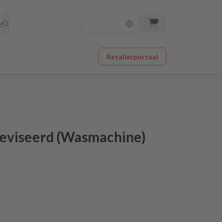
Retailerportaal
reviseerd (Wasmachine)
orgen in huis
originele kwaliteit