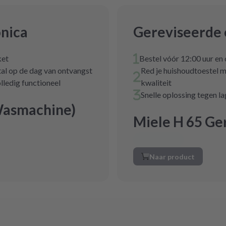
onica
Gereviseerde 
ket
Bestel vóór 12:00 uur en
tal op de dag van ontvangst
Red je huishoudtoestel m
lledig functioneel
kwaliteit
Snelle oplossing tegen l
Wasmachine)
Miele H 65 Ge
Naar product