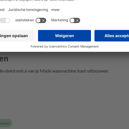
ell und Fehler eingegeben und dann
 Wahl, eine refurbished Platine für
ufen oder meine kaputte Platine
d für 99€ reparieren zu lassen. Der
n Hexenwerk. Ein paar Fotos für den
au gemacht. Eine halbe Stunde,
 Paket angekommen war, bekam ich
ng der Reparatur und das Teil war
wen
em Rückweg zu mir!!! Unglaublich.
 nicht in der Lage, das Päckchen vor
de elektronica van je Miele wasmachine kunt uitbouwen.
nende zuzustellen. Aber egal.
Platine wieder eingebaut, Daumen
ockner an Strom angeschlossen und
 Und tada! Er läuft wieder! Ein
nke, danke, danke. Wilk gar nicht
as der Mieltechniker gekostet hätte.
r werden in Zukunft nicht wieder auf
kgreifen müssen. Aber gut zu wissen,
oenen