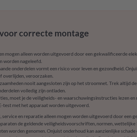
ese Möglichkeit gibt! Werden wir
finitiv weiter empfehlen.
s voor correcte montage
 mogen alleen worden uitgevoerd door een gekwalificeerde elektr
n worden nageleefd.
de onderdelen vormt een risico voor leven en gezondheid. Onjui
ef overlijden, veroorzaken.
mheden nooit aangesloten zijn op het stroomnet. Trek altijd de s
nderdelen volledig zijn ontladen.
ties, moet je de veiligheids- en waarschuwingsinstructies lezen en 
test met het apparaat worden uitgevoerd.
d, service en reparatie alleen mogen worden uitgevoerd door een 
pparaten de geldende veiligheidsvoorschriften, normen, wettelijke
ten worden genomen. Onjuist onderhoud kan aanzienlijke schade en