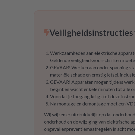
dass es di
de
Veiligheidsinstructie
Werkzaamheden aan elektrische apparaten
Geldende veiligheidsvoorschriften moete
GEVAAR! Werken aan onder spanning staan
materiële schade en ernstig letsel, inclusi
GEVAAR! Apparaten mogen tijdens werkzaa
begint en wacht enkele minuten tot alle o
Voordat je toegang krijgt tot deze instruc
Na montage en demontage moet een VDE-
Wij wijzen er uitdrukkelijk op dat onderhou
onderhoud en de wijziging van elektrische a
ongevallenpreventiemaatregelen in acht moe