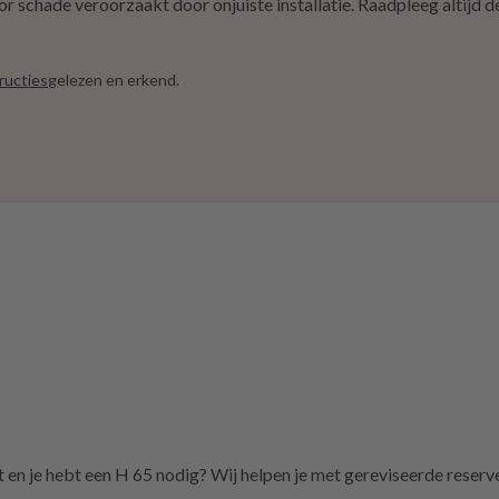
schade veroorzaakt door onjuiste installatie. Raadpleeg altijd de
ructies
gelezen en erkend.
en je hebt een H 65 nodig? Wij helpen je met gereviseerde reserv