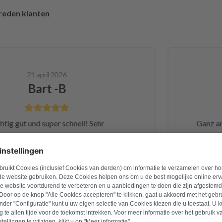
vreden klanten
21 april 2026
Bart -B
g gut und super schnell! Sehr
Ganz am An
t! Unser Mieletrockner hat mitten
Dienstag 
 den Geist aufgegeben. Hat vor 4
Samstag 
00€ gekostet. Nach einer kurzen
bekommen
che erfuhr ich, dass das leider keine
einwandf
 Ganz im Gegenteil. Eigentlich ist das
Leistung un
ine kleine Sicherung für ca. 1 € war
und 
hätte ich mich da niemals ran getraut.
in ich auf die Seite von repartly