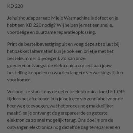
gekostet hätte. Ich hoffe, wir werden in
KD 220
Zukunft nicht wieder auf repartly
Je huishoudapparaat: Miele Wasmachine is defect en je
zurückgreifen müssen. Aber gut zu wissen,
hebt een KD 220 nodig? Wij helpen je met een snelle,
dass es diese Möglichkeit gibt! Werden wir
voordelige en duurzame reparatieoplossing.
definitiv weiter empfehlen.
Print de bestelbevestiging uit en voeg deze absoluut bij
het pakket (alternatief kun je ook een briefje met het
bestelnummer bijvoegen). Zo kan onze
goederenontvangst de elektronica correct aan jouw
bestelling koppelen en worden langere verwerkingstijden
voorkomen.
Verloop: Je stuurt ons de defecte elektronica toe (LET OP:
tijdens het afrekenen kun je ook een verzendlabel voor de
heenweg toevoegen, wat het proces nog makkelijker
maakt) en je ontvangt de gerepareerde en geteste
elektronica zo snel mogelijk terug. Ons doel is om de
ontvangen elektronica nog dezelfde dag te repareren en