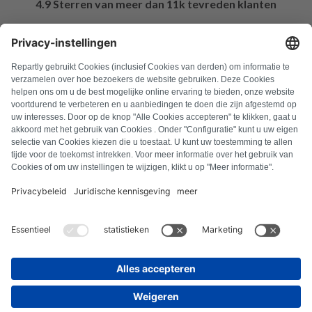
4.9 Sterren van meer dan 11k tevreden klanten
FAQ
Alle foutcodes
Over ons
Druk op
Colofon
Privacyverklaring
Algemene voorwaarden
Herroepingsbeleid
Cookiebeleid
Veiligheidsrichtlijnen
Contract herroepen