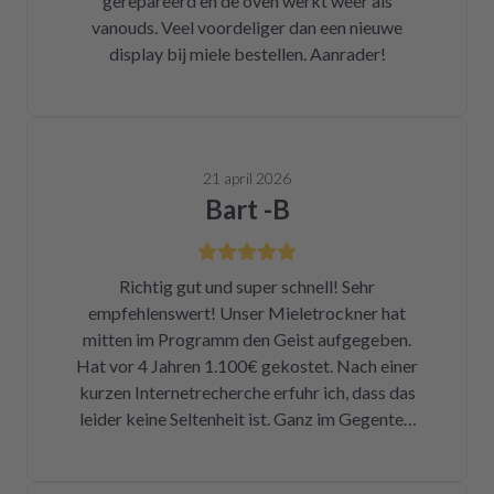
gerepareerd en de oven werkt weer als
vanouds. Veel voordeliger dan een nieuwe
display bij miele bestellen. Aanrader!
21 april 2026
Bart -B
Richtig gut und super schnell! Sehr
empfehlenswert! Unser Mieletrockner hat
mitten im Programm den Geist aufgegeben.
Hat vor 4 Jahren 1.100€ gekostet. Nach einer
kurzen Internetrecherche erfuhr ich, dass das
leider keine Seltenheit ist. Ganz im Gegenteil.
Eigentlich ist das ein Skandal. Eine kleine
Sicherung für ca. 1 € war durch. Alleine hätte