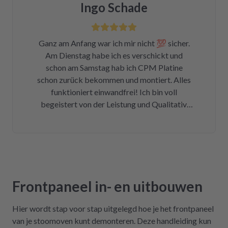
Ingo Schade
ich die Wahl, eine refurbished Platine für
139€ zu kaufen oder meine kaputte Platine
einzusenden und für 99€ reparieren zu lassen.
Ganz am Anfang war ich mir nicht 💯 sicher.
Der Ausbau war kein Hexenwerk. Ein paar
Am Dienstag habe ich es verschickt und
Fotos für den Wiedereinbau gemacht. Eine
schon am Samstag hab ich CPM Platine
halbe Stunde, nachdem mein Paket
schon zurück bekommen und montiert. Alles
angekommen war, bekam ich eine Rechnung
funktioniert einwandfrei! Ich bin voll
der Reparatur und das Teil war wieder auf
begeistert von der Leistung und Qualitativ.
dem Rückweg zu mir!!! Unglaublich. Leider
Ich danke Ihnen vielmals und kann ich nur
war DHL nicht in der Lage, das Päckchen vor
weiter empfehlen !
dem Wochenende zuzustellen. Aber egal.
Reparierte Platine wieder eingebaut, Daumen
gedrückt, Trockner an Strom angeschlossen
und angemacht. Und tada! Er läuft wieder! Ein
Träumchen. Danke, danke, danke. Wilk gar
Frontpaneel in- en uitbouwen
nicht erst wissen, was der Mieltechniker
gekostet hätte. Ich hoffe, wir werden in
Hier wordt stap voor stap uitgelegd hoe je het frontpaneel
Zukunft nicht wieder auf repartly
van je stoomoven kunt demonteren. Deze handleiding kun