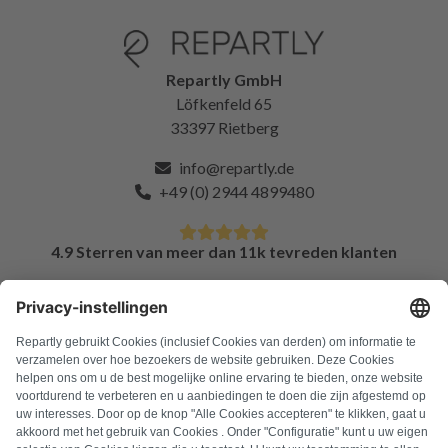
Repartly GmbH
Löfkenfeld 65
33397 Rietberg
info@repartly.de
+49 (0) 2944 4899480
4.9 Sterren van meer dan 11k tevreden klanten
FAQ
Alle foutcodes
Over ons