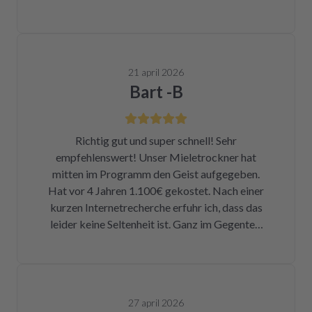
21 april 2026
Bart -B
Richtig gut und super schnell! Sehr
empfehlenswert! Unser Mieletrockner hat
mitten im Programm den Geist aufgegeben.
Hat vor 4 Jahren 1.100€ gekostet. Nach einer
kurzen Internetrecherche erfuhr ich, dass das
leider keine Seltenheit ist. Ganz im Gegenteil.
Eigentlich ist das ein Skandal. Eine kleine
Sicherung für ca. 1 € war durch. Alleine hätte
ich mich da niemals ran getraut. Zum Glück
bin ich auf die Seite von repartly gestoßen.
27 april 2026
Modell und Fehler eingegeben und dann hatte