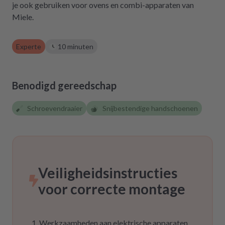
zurückgreifen müssen. Aber gut zu wissen,
je ook gebruiken voor ovens en combi-apparaten van
dass es diese Möglichkeit gibt! Werden wir
Miele.
definitiv weiter empfehlen.
Experte
10 minuten
Benodigd gereedschap
Schroevendraaier
Snijbestendige handschoenen
Veiligheidsinstructies
voor correcte montage
Werkzaamheden aan elektrische apparaten