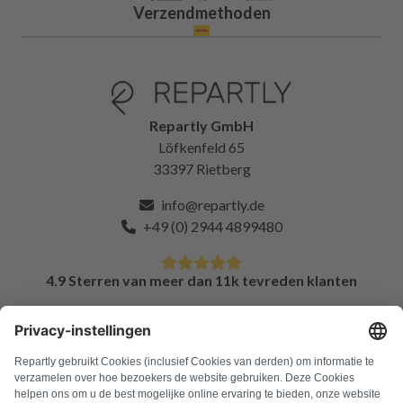
Verzendmethoden
Repartly GmbH
Löfkenfeld 65
33397 Rietberg
info@repartly.de
+49 (0) 2944 4899480
4.9 Sterren van meer dan 11k tevreden klanten
FAQ