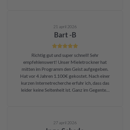
21 april 2026
Bart -B
Richtig gut und super schnell! Sehr
empfehlenswert! Unser Mieletrockner hat
mitten im Programm den Geist aufgegeben.
Hat vor 4 Jahren 1.100€ gekostet. Nach einer
kurzen Internetrecherche erfuhr ich, dass das
leider keine Seltenheit ist. Ganz im Gegenteil.
Eigentlich ist das ein Skandal. Eine kleine
Sicherung für ca. 1 € war durch. Alleine hätte
ich mich da niemals ran getraut. Zum Glück
bin ich auf die Seite von repartly gestoßen.
27 april 2026
Modell und Fehler eingegeben und dann hatte