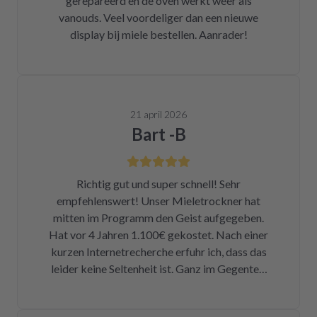
gerepareerd en de oven werkt weer als
vanouds. Veel voordeliger dan een nieuwe
display bij miele bestellen. Aanrader!
21 april 2026
Bart -B
Richtig gut und super schnell! Sehr
empfehlenswert! Unser Mieletrockner hat
mitten im Programm den Geist aufgegeben.
Hat vor 4 Jahren 1.100€ gekostet. Nach einer
kurzen Internetrecherche erfuhr ich, dass das
leider keine Seltenheit ist. Ganz im Gegenteil.
Eigentlich ist das ein Skandal. Eine kleine
Sicherung für ca. 1 € war durch. Alleine hätte