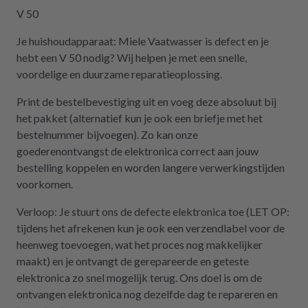
gekostet hätte. Ich hoffe, wir werden in
V 50
Zukunft nicht wieder auf repartly
Je huishoudapparaat: Miele Vaatwasser is defect en je
zurückgreifen müssen. Aber gut zu wissen,
hebt een V 50 nodig? Wij helpen je met een snelle,
dass es diese Möglichkeit gibt! Werden wir
voordelige en duurzame reparatieoplossing.
definitiv weiter empfehlen.
Print de bestelbevestiging uit en voeg deze absoluut bij
het pakket (alternatief kun je ook een briefje met het
bestelnummer bijvoegen). Zo kan onze
goederenontvangst de elektronica correct aan jouw
bestelling koppelen en worden langere verwerkingstijden
voorkomen.
Verloop: Je stuurt ons de defecte elektronica toe (LET OP:
tijdens het afrekenen kun je ook een verzendlabel voor de
heenweg toevoegen, wat het proces nog makkelijker
maakt) en je ontvangt de gerepareerde en geteste
elektronica zo snel mogelijk terug. Ons doel is om de
ontvangen elektronica nog dezelfde dag te repareren en