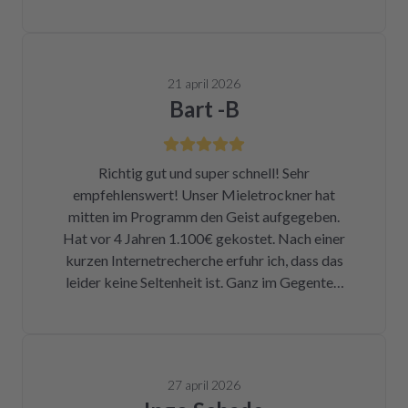
21 april 2026
Bart -B
Richtig gut und super schnell! Sehr
empfehlenswert! Unser Mieletrockner hat
mitten im Programm den Geist aufgegeben.
Hat vor 4 Jahren 1.100€ gekostet. Nach einer
kurzen Internetrecherche erfuhr ich, dass das
leider keine Seltenheit ist. Ganz im Gegenteil.
Eigentlich ist das ein Skandal. Eine kleine
Sicherung für ca. 1 € war durch. Alleine hätte
ich mich da niemals ran getraut. Zum Glück
bin ich auf die Seite von repartly gestoßen.
27 april 2026
Modell und Fehler eingegeben und dann hatte