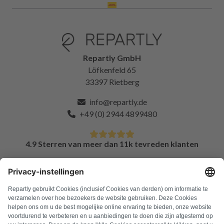
Repartly GmbH
Löfkenfeld 65
33397 Rietberg
info@repartly.de
+49 (0) 2944 4899480
4.9 Sterren van meer dan 11k tevreden klanten
FAQ
Alle foutcodes