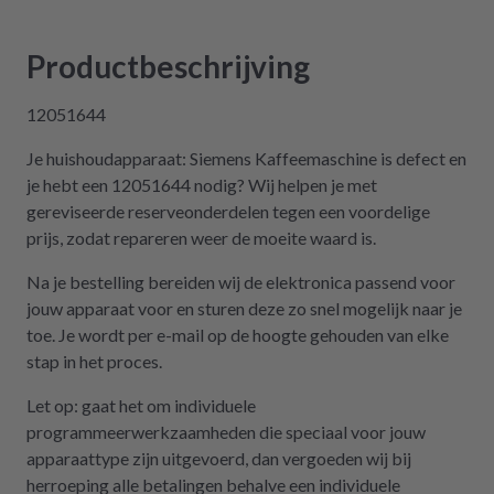
und angemacht. Und tada! Er läuft wieder! Ein
Träumchen. Danke, danke, danke. Wilk gar
Productbeschrijving
nicht erst wissen, was der Mieltechniker
gekostet hätte. Ich hoffe, wir werden in
12051644
Zukunft nicht wieder auf repartly
Je huishoudapparaat: Siemens Kaffeemaschine is defect en
zurückgreifen müssen. Aber gut zu wissen,
je hebt een 12051644 nodig? Wij helpen je met
dass es diese Möglichkeit gibt! Werden wir
gereviseerde reserveonderdelen tegen een voordelige
definitiv weiter empfehlen.
prijs, zodat repareren weer de moeite waard is.
Na je bestelling bereiden wij de elektronica passend voor
jouw apparaat voor en sturen deze zo snel mogelijk naar je
toe. Je wordt per e-mail op de hoogte gehouden van elke
stap in het proces.
Let op: gaat het om individuele
programmeerwerkzaamheden die speciaal voor jouw
apparaattype zijn uitgevoerd, dan vergoeden wij bij
herroeping alle betalingen behalve een individuele