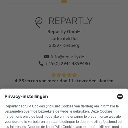
Repartly GmbH
Löfkenfeld 65
33397 Rietberg
info@repartly.de
+49 (0) 2944 4899480
4.9 Sterren van meer dan 11k tevreden klanten
FAQ
Alle foutcodes