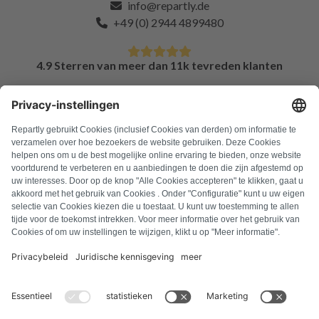
info@repartly.de
+49 (0) 2944 4899480
4.9 Sterren van meer dan 11k tevreden klanten
FAQ
Alle foutcodes
Over ons
Druk op
Colofon
Privacyverklaring
Algemene voorwaarden
Herroepingsbeleid
Cookiebeleid
Veiligheidsrichtlijnen