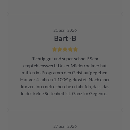
21 april 2026
Bart -B
Richtig gut und super schnell! Sehr
empfehlenswert! Unser Mieletrockner hat
mitten im Programm den Geist aufgegeben.
Hat vor 4 Jahren 1.100€ gekostet. Nach einer
kurzen Internetrecherche erfuhr ich, dass das
leider keine Seltenheit ist. Ganz im Gegenteil.
Eigentlich ist das ein Skandal. Eine kleine
Sicherung für ca. 1 € war durch. Alleine hätte
ich mich da niemals ran getraut. Zum Glück
bin ich auf die Seite von repartly gestoßen.
27 april 2026
Modell und Fehler eingegeben und dann hatte