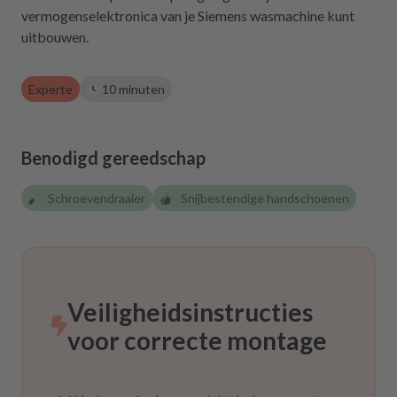
zurückgreifen müssen. Aber gut zu wissen,
vermogenselektronica van je Siemens wasmachine kunt
dass es diese Möglichkeit gibt! Werden wir
uitbouwen.
definitiv weiter empfehlen.
Experte
10 minuten
Benodigd gereedschap
Schroevendraaier
Snijbestendige handschoenen
Veiligheidsinstructies
voor correcte montage