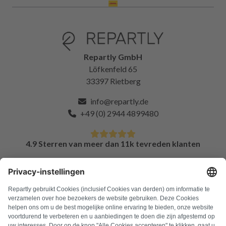
Repartly GmbH
Löfkenfeld 65
33397 Rietberg
info@repartly.de
+49 (0) 2944 4899480
4.9 Sterren van meer dan 11k tevreden klanten
FAQ
Alle foutcodes